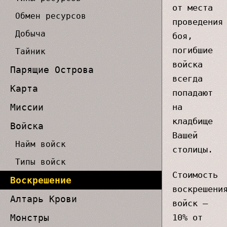
от места
Обмен ресурсов
проведения
Добыча
боя,
погибшие
Тайник
войска
Парящие Острова
всегда
Карта
попадают
Миссии
на
кладбище
Войска
Вашей
Найм войск
столицы.
Типы войск
Стоимость
Воскрешение
воскрешени
Алтарь Крови
войск —
Монстры
10% от