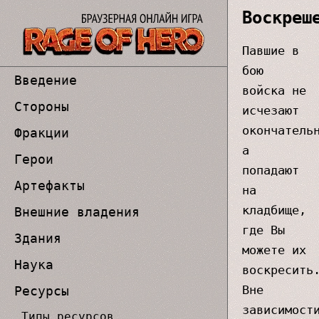
Воскреш
Павшие в
бою
Введение
войска не
Стороны
исчезают
окончатель
Фракции
а
Герои
попадают
Артефакты
на
кладбище,
Внешние владения
где Вы
Здания
можете их
Наука
воскресить
Вне
Ресурсы
зависимост
Типы ресурсов